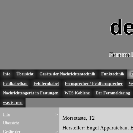
de
Fernmel
Info
Übersicht
Geräte der Nachrichtentechnik
Funktechnik
Z
Feldkabelbau
Feldfernkabel
Fernsprecher / Feldfernsprecher
Ve
Nachrichtengerät in Festungen
WTS Koblenz
Der Fernmeldering
was ist neu
Info
>
Morsetaste, T2
Übersicht
Hersteller: Engel Apparatebau, B
Geräte der
>