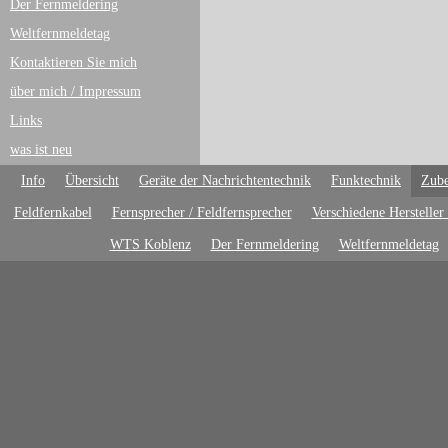
Der Fernmeldering
Weltfernmeldetag
Kontaktieren Sie mich
über mich / Impressum
Links
was ist neu
Info
Übersicht
Geräte der Nachrichtentechnik
Funktechnik
Zube
Feldfernkabel
Fernsprecher / Feldfernsprecher
Verschiedene Hersteller
WTS Koblenz
Der Fernmeldering
Weltfernmeldetag