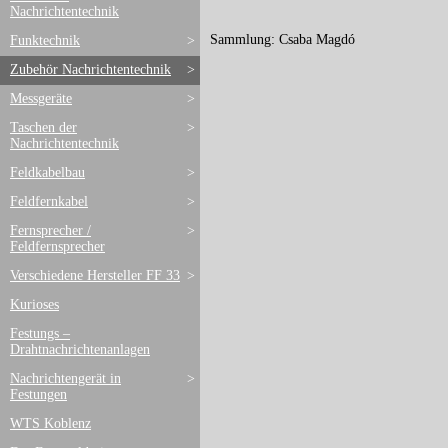
Nachrichtentechnik
Sammlung: Csaba Magdó
Funktechnik
>
Zubehör Nachrichtentechnik
>
Messgeräte
>
Taschen der
>
Nachrichtentechnik
Feldkabelbau
>
Feldfernkabel
>
Fernsprecher /
>
Feldfernsprecher
Verschiedene Hersteller FF 33
>
Kurioses
Festungs –
Drahtnachrichtenanlagen
Nachrichtengerät in
>
Festungen
WTS Koblenz