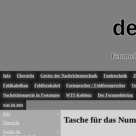
de
Fernmel
Info
Übersicht
Geräte der Nachrichtentechnik
Funktechnik
Z
Feldkabelbau
Feldfernkabel
Fernsprecher / Feldfernsprecher
Ve
Nachrichtengerät in Festungen
WTS Koblenz
Der Fernmeldering
was ist neu
Info
>
Tasche für das Nu
Übersicht
Geräte der
>