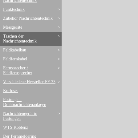
Nachrichtentechnik
Funktechnik
>
Zubehör Nachrichtentechnik
>
Messgeräte
>
Taschen der
>
Nachrichtentechnik
Feldkabelbau
>
Feldfernkabel
>
Fernsprecher /
>
Feldfernsprecher
Verschiedene Hersteller FF 33
>
Kurioses
Festungs –
Drahtnachrichtenanlagen
Nachrichtengerät in
>
Festungen
WTS Koblenz
Der Fernmeldering