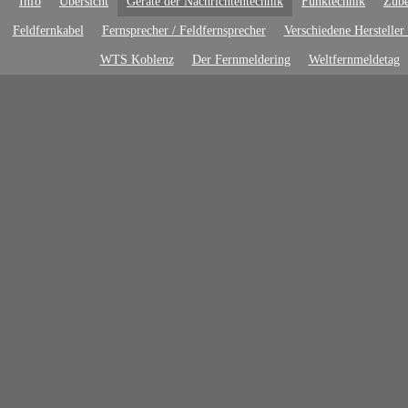
Info
Übersicht
Geräte der Nachrichtentechnik
Funktechnik
Zube
Feldfernkabel
Fernsprecher / Feldfernsprecher
Verschiedene Hersteller
WTS Koblenz
Der Fernmeldering
Weltfernmeldetag