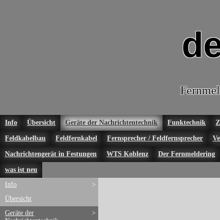
de
Fernmel
Info
Übersicht
Geräte der Nachrichtentechnik
Funktechnik
Z
Feldkabelbau
Feldfernkabel
Fernsprecher / Feldfernsprecher
Ve
Nachrichtengerät in Festungen
WTS Koblenz
Der Fernmeldering
was ist neu
Info
>
Übersicht
Geräte der
>