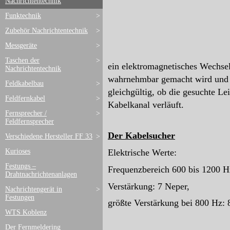
Nachrichtentechnik
Funktechnik
>
Zubehör Nachrichtentechnik
>
Messgeräte
>
Taschen der
>
ein elektromagnetisches Wechse
Nachrichtentechnik
wahrnehmbar gemacht wird und de
Feldkabelbau
>
gleichgültig, ob die gesuchte L
Feldfernkabel
>
Kabelkanal verläuft.
Fernsprecher /
>
Feldfernsprecher
Der Kabelsucher
Verschiedene Hersteller FF 33
>
Elektrische Werte:
Kurioses
Festungs –
Frequenzbereich 600 bis 1200 H
Drahtnachrichtenanlagen
Verstärkung: 7 Neper,
Nachrichtengerät in
>
Festungen
größte Verstärkung bei 800 Hz: 8
WTS Koblenz
Der Fernmeldering