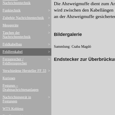
Nachrichtentechnik
Die Abzweigmuffe dient zum Ans
wird zwischen den Kabellängen g
Funktechnik
>
an der Abzweigmuffe gesicherte
Zubehör Nachrichtentechnik
>
Messgeräte
>
Taschen der
>
Bildergalerie
Nachrichtentechnik
Feldkabelbau
>
Sammlung: Csaba Magdó
Feldfernkabel
>
Endstecker zur Überbrücku
Fernsprecher /
>
Feldfernsprecher
Verschiedene Hersteller FF 33
>
Kurioses
Festungs –
Drahtnachrichtenanlagen
Nachrichtengerät in
>
Festungen
WTS Koblenz