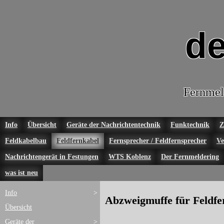
de
Fernmel
Info
Übersicht
Geräte der Nachrichtentechnik
Funktechnik
Z
Feldkabelbau
Feldfernkabel
Fernsprecher / Feldfernsprecher
Ve
Nachrichtengerät in Festungen
WTS Koblenz
Der Fernmeldering
was ist neu
Info
>
Abzweigmuffe für Feldfe
Übersicht
Geräte der
>