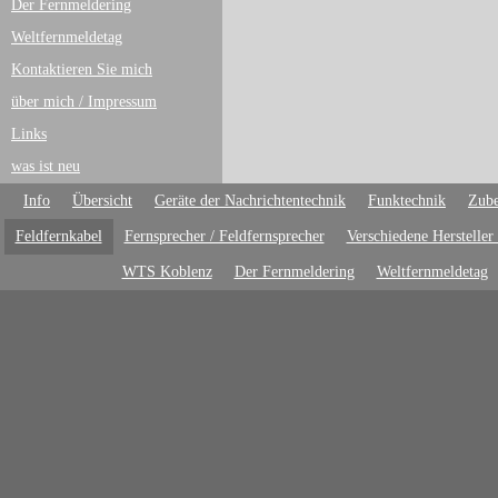
Der Fernmeldering
Weltfernmeldetag
Kontaktieren Sie mich
über mich / Impressum
Links
was ist neu
Info
Übersicht
Geräte der Nachrichtentechnik
Funktechnik
Zube
Feldfernkabel
Fernsprecher / Feldfernsprecher
Verschiedene Hersteller
WTS Koblenz
Der Fernmeldering
Weltfernmeldetag