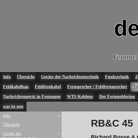
de
Fernmel
Info
Übersicht
Geräte der Nachrichtentechnik
Funktechnik
Z
Feldkabelbau
Feldfernkabel
Fernsprecher / Feldfernsprecher
Ve
Nachrichtengerät in Festungen
WTS Koblenz
Der Fernmeldering
was ist neu
Info
>
RB&C 45
Übersicht
Geräte der
>
Richard Bosse & 