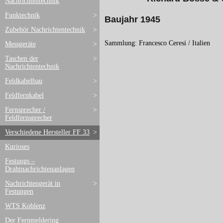
Nachrichtentechnik
Funktechnik
>
Baujahr 1945
Zubehör Nachrichtentechnik
>
Sammlung: Francesco Ceresi / Italien
Messgeräte
>
Taschen der
>
Nachrichtentechnik
Feldkabelbau
>
Feldfernkabel
>
Fernsprecher /
>
Feldfernsprecher
Verschiedene Hersteller FF 33
>
Kurioses
Festungs –
Drahtnachrichtenanlagen
Nachrichtengerät in
>
Festungen
WTS Koblenz
Der Fernmeldering