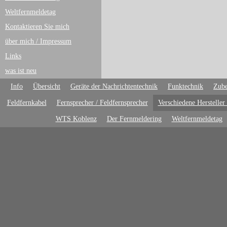
Weltfernmeldetag
Kontaktieren Sie mich
über mich / Impressum
Links
was ist neu
Info
Übersicht
Geräte der Nachrichtentechnik
Funktechnik
Zube
Feldfernkabel
Fernsprecher / Feldfernsprecher
Verschiedene Hersteller
WTS Koblenz
Der Fernmeldering
Weltfernmeldetag