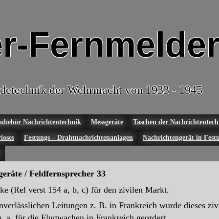
r-Fernmelder
detechnik der Wehrmacht von 1933 - 1945
ubehör Nachrichtentechnik
Messgeräte
Taschen der Nachrichtentech
ioses
Festungs – Drahtnachrichtenanlagen
Nachrichtengerät in Fest
eräte / Feldfernsprecher 33
 (Rel verst 154 a, b, c) für den zivilen Markt.
verlässlichen Leitungen z. B. in Frankreich wurde dieses ziv
 a. für die Flugwachen in Frankreich geordert.