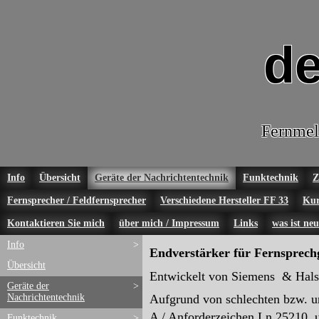
de
Fernmel
Info
Übersicht
Geräte der Nachrichtentechnik
Funktechnik
Z
Fernsprecher / Feldfernsprecher
Verschiedene Hersteller FF 33
Kur
Kontaktieren Sie mich
über mich / Impressum
Links
was ist neu
Info
>
Endverstärker für Fernsprechg
Übersicht
Entwickelt von Siemens & Halske
Geräte der
>
Nachrichtentechnik
Aufgrund von schlechten bzw. un
A / Anforderzeichen Ln 25210 u.
Funktechnik
>