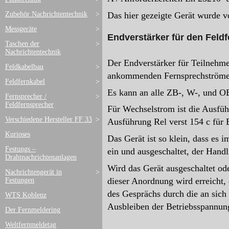
Zubehör Nachrichtentechnik
>
Das hier gezeigte Gerät wurde v
Messgeräte
>
Endverstärker für den Feld
Taschen der
>
Nachrichtentechnik
Der Endverstärker für Teilnehme
Feldkabelbau
>
ankommenden Fernsprechströme. D
Feldfernkabel
>
Es kann an alle ZB-, W-, und O
Fernsprecher /
>
Feldfernsprecher
Für Wechselstrom ist die Ausführ
Verschiedene Hersteller FF 33
>
Ausführung Rel verst 154 c für B
Kurioses
Das Gerät ist so klein, dass es
Festungs –
ein und ausgeschaltet, der Hand
Drahtnachrichtenanlagen
Wird das Gerät ausgeschaltet od
Nachrichtengerät in
>
dieser Anordnung wird erreicht,
Festungen
des Gesprächs durch die an sich
WTS Koblenz
Ausbleiben der Betriebsspannung
Der Fernmeldering
Weltfernmeldetag