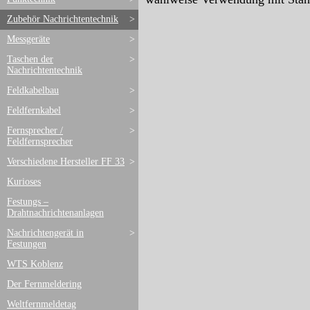
Zubehör Nachrichtentechnik
>
Messgeräte
>
Taschen der
>
Nachrichtentechnik
Feldkabelbau
>
Feldfernkabel
>
Fernsprecher /
>
Feldfernsprecher
Verschiedene Hersteller FF 33
>
Kurioses
Festungs –
Drahtnachrichtenanlagen
Nachrichtengerät in
>
Festungen
WTS Koblenz
Der Fernmeldering
Weltfernmeldetag