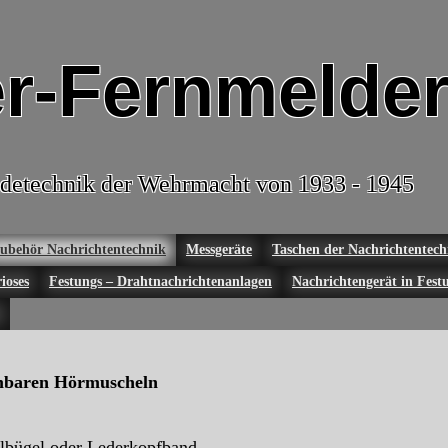
r-Fernmelder
detechnik der Wehrmacht von 1933 - 1945
ubehör Nachrichtentechnik
Messgeräte
Taschen der Nachrichtentech
ioses
Festungs – Drahtnachrichtenanlagen
Nachrichtengerät in Fest
mbaren Hörmuscheln
lbügel oder Lederkopfband.