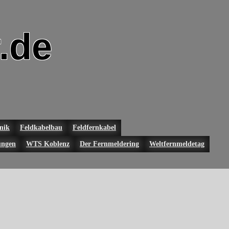
.de
nik
Feldkabelbau
Feldfernkabel
ungen
WTS Koblenz
Der Fernmeldering
Weltfernmeldetag