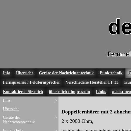
de
Fernmel
Info
Übersicht
Geräte der Nachrichtentechnik
Funktechnik
Z
Fernsprecher / Feldfernsprecher
Verschiedene Hersteller FF 33
Kur
Kontaktieren Sie mich
über mich / Impressum
Links
was ist neu
Info
>
Übersicht
Doppelfernhörer mit 2 abneh
Geräte der
>
2 x 2000 Ohm,
Nachrichtentechnik
wahlweise Verwendung mit Stah
Funktechnik
>