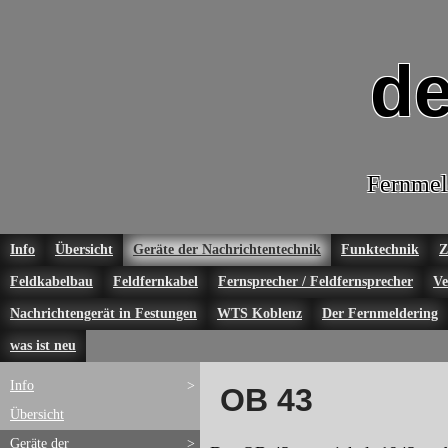
de
Fernmel
Info
Übersicht
Geräte der Nachrichtentechnik
Funktechnik
Z
Feldkabelbau
Feldfernkabel
Fernsprecher / Feldfernsprecher
Ve
Nachrichtengerät in Festungen
WTS Koblenz
Der Fernmeldering
was ist neu
Info
>
OB 43
Übersicht
Geräte der
>