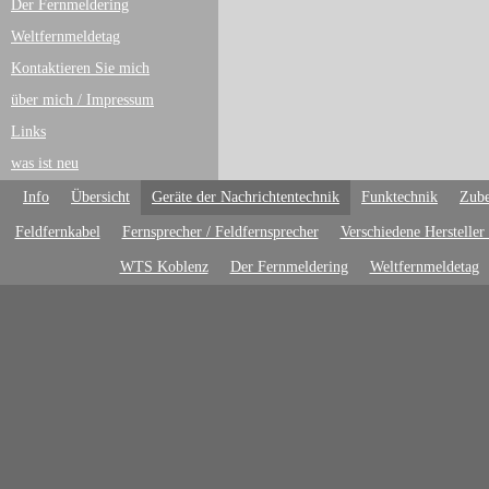
Der Fernmeldering
Weltfernmeldetag
Kontaktieren Sie mich
über mich / Impressum
Links
was ist neu
Info
Übersicht
Geräte der Nachrichtentechnik
Funktechnik
Zube
Feldfernkabel
Fernsprecher / Feldfernsprecher
Verschiedene Hersteller
WTS Koblenz
Der Fernmeldering
Weltfernmeldetag