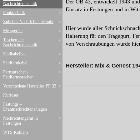
Der OB 43, entwickelt 1943 und
Nachrichtentechnik
Einsatz in Festungen und in Wi
Funktechnik
>
Zubehör Nachrichtentechnik
>
Hier wurde aller Schnickschnac
Messgeräte
>
Halterung für den Tragegurt, Fe
Taschen der
>
von Verschraubungen wurde hier 
Nachrichtentechnik
Feldkabelbau
>
Feldfernkabel
>
Hersteller: Mix & Genest 1
Fernsprecher /
>
Feldfernsprecher
Verschiedene Hersteller FF 33
>
Kurioses
Festungs –
Drahtnachrichtenanlagen
Nachrichtengerät in
>
Festungen
WTS Koblenz