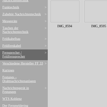
Nachrichtentechnik
Funktechnik
>
Zubehör Nachrichtentechnik
>
Messgeräte
>
IMG_8594
IMG_8595
Taschen der
>
Nachrichtentechnik
Feldkabelbau
>
Feldfernkabel
>
Fernsprecher /
>
Feldfernsprecher
Verschiedene Hersteller FF 33
>
Kurioses
Festungs –
Drahtnachrichtenanlagen
Nachrichtengerät in
>
Festungen
WTS Koblenz
Der Fernmeldering