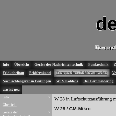
de
Fernmel
Info
Übersicht
Geräte der Nachrichtentechnik
Funktechnik
Z
Feldkabelbau
Feldfernkabel
Fernsprecher / Feldfernsprecher
Ve
Nachrichtengerät in Festungen
WTS Koblenz
Der Fernmeldering
was ist neu
Info
>
W 28 in Luftschutzausführung m
Übersicht
W 28 / GM-Mikro
Geräte der
>