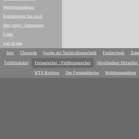
Weltfernmeldetag
Kontaktieren Sie mich
über mich / Impressum
Links
was ist neu
Info
Übersicht
Geräte der Nachrichtentechnik
Funktechnik
Zube
Feldfernkabel
Fernsprecher / Feldfernsprecher
Verschiedene Hersteller
WTS Koblenz
Der Fernmeldering
Weltfernmeldetag