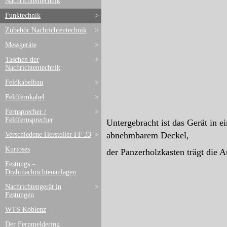
Nachrichtentechnik
Funktechnik
>
Zubehör Nachrichtentechnik
>
Messgeräte
>
Taschen der
>
Nachrichtentechnik
Feldkabelbau
>
Feldfernkabel
>
Fernsprecher /
>
Feldfernsprecher
Untergebracht ist das Gerät in 
abnehmbarem Deckel,
Verschiedene Hersteller FF 33
>
Kurioses
der Panzerholzkasten trägt die Au
Festungs –
Drahtnachrichtenanlagen
Nachrichtengerät in
>
Festungen
WTS Koblenz
Der Fernmeldering