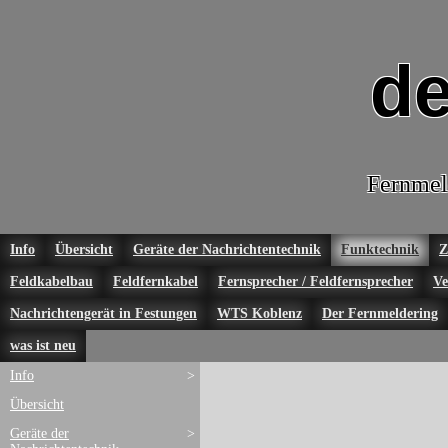
de
Fernmel
Info
Übersicht
Geräte der Nachrichtentechnik
Funktechnik
Z
Feldkabelbau
Feldfernkabel
Fernsprecher / Feldfernsprecher
Ve
Nachrichtengerät in Festungen
WTS Koblenz
Der Fernmeldering
was ist neu
Info
>
Übersicht
Geräte der
>