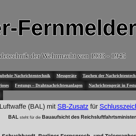
r-Fernmelder
detechnik der Wehrmacht von 1933 - 1945
ubehör Nachrichtentechnik
Messgeräte
Taschen der Nachrichtentech
ioses
Festungs – Drahtnachrichtenanlagen
Nachrichtengerät in Fest
 Luftwaffe (BAL) mit
SB-Zusatz
für
Schlusszeic
BAL
Bauaufsicht des Reichsluftfahrtsministe
steht für die