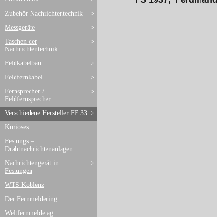
FS 1937, Ferdinan
Zubehör Nachrichtentechnik
>
Messgeräte
>
Taschen der
>
Nachrichtentechnik
Feldkabelbau
>
Feldfernkabel
>
Fernsprecher /
>
Feldfernsprecher
Verschiedene Hersteller FF 33
>
Kurioses
Festungs –
Drahtnachrichtenanlagen
Nachrichtengerät in
>
Festungen
WTS Koblenz
Der Fernmeldering
Weltfernmeldetag