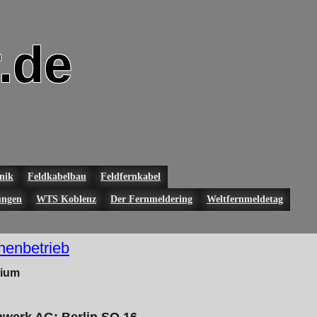
.de
nik
Feldkabelbau
Feldfernkabel
ungen
WTS Koblenz
Der Fernmeldering
Weltfernmeldetag
henbetrieb
rium