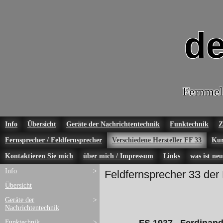
de
Fernmel
Info
Übersicht
Geräte der Nachrichtentechnik
Funktechnik
Z
Fernsprecher / Feldfernsprecher
Verschiedene Hersteller FF 33
Kur
Kontaktieren Sie mich
über mich / Impressum
Links
was ist neu
Info
>
Feldfernsprecher 33 der
Übersicht
Geräte der
>
Nachrichtentechnik
Funktechnik
>