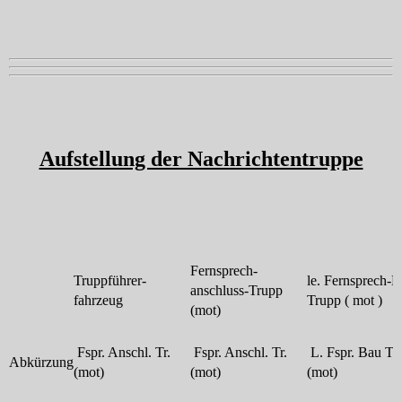
Aufstellung der Nachrichtentruppe
Fernsprech-
Truppführer-
le. Fernsprech-B
anschluss-Trupp
fahrzeug
Trupp ( mot )
(mot)
Fspr. Anschl. Tr.
Fspr. Anschl. Tr.
L. Fspr. Bau Tr.
Abkürzung
(mot)
(mot)
(mot)