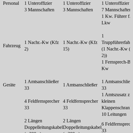
Personal
1 Unteroffizier
1 Unteroffizier
1 Unteroffizier
3 Mannschaften
3 Mannschaften
7 Mannschaften
1 Kw. Führer f.
Lkw
1
1 Nachr.-Kw (Kfz
1 Nachr.-Kw (Kfz
Truppführerfahr
Fahrzeug
2)
15)
(1 Nachr.-Kw (
2))
1 Fernsprech-Ba
Kw
1 Amtsanschließer
1 Amtsanschließ
Geräte
1 Amtsanschließer
33
33
1 Amtszusatz z
4 Feldfernsprecher
4 Feldfernsprecher
kleinen
33
33
Klappenschrank
10 Leitungen
2 Längen
2 Längen
6 Feldfernsprech
Doppelleitungskabel
Doppelleitungskabel
33