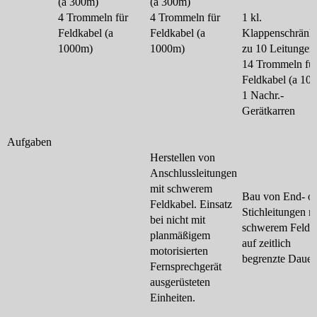
(a 300m)
(a 300m)
4 Trommeln für
4 Trommeln für
1 kl.
Feldkabel (a
Feldkabel (a
Klappenschränk
1000m)
1000m)
zu 10 Leitungen
14 Trommeln fü
Feldkabel (a 10
1 Nachr.-
Gerätkarren
Aufgaben
Herstellen von
Anschlussleitungen
mit schwerem
Bau von End- o
Feldkabel. Einsatz
Stichleitungen m
bei nicht mit
schwerem Feldk
planmäßigem
auf zeitlich
motorisierten
begrenzte Dauer
Fernsprechgerät
ausgerüsteten
Einheiten.