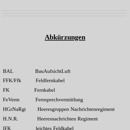
Abkürzungen
BAL
BauAufsichtLuft
FFK/Ffk
Feldfernkabel
FK
Fernkabel
FeVerm
Fernsprechvermittlung
HGrNaRgt
Heeresgruppen Nachrichtenregiment
H.N.R.
Heeresnachrichten Regiment
lFK
leichtes Feldkabel