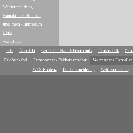
Weltfernmeldetag
Kontaktieren Sie mich
über mich / Impressum
Links
was ist neu
Info
Übersicht
Geräte der Nachrichtentechnik
Funktechnik
Zube
Feldfernkabel
Fernsprecher / Feldfernsprecher
Verschiedene Hersteller
WTS Koblenz
Der Fernmeldering
Weltfernmeldetag