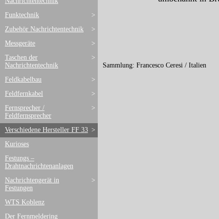
Nachrichtentechnik
Funktechnik
>
Zubehör Nachrichtentechnik
>
Messgeräte
>
Taschen der
>
Nachrichtentechnik
Sammlung: Francesco Ceresi / Italien
Feldkabelbau
>
Feldfernkabel
>
Fernsprecher /
>
Feldfernsprecher
Verschiedene Hersteller FF 33
>
Kurioses
Festungs –
Drahtnachrichtenanlagen
Nachrichtengerät in
>
Festungen
WTS Koblenz
Der Fernmeldering