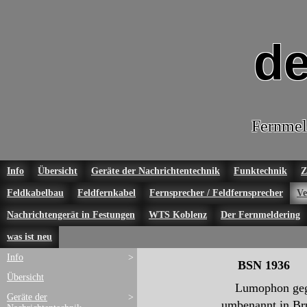
de
Fernmel
Info
Übersicht
Geräte der Nachrichtentechnik
Funktechnik
Z
Feldkabelbau
Feldfernkabel
Fernsprecher / Feldfernsprecher
Ve
Nachrichtengerät in Festungen
WTS Koblenz
Der Fernmeldering
was ist neu
Info
>
BSN 1936
Übersicht
Lumophon gegrün
Geräte der
>
umbenannt in Br