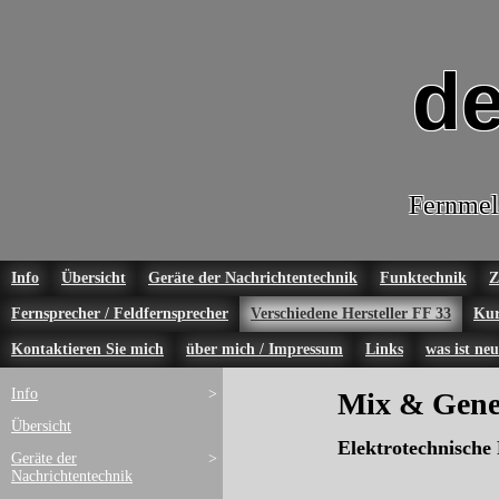
de
Fernmel
Info
Übersicht
Geräte der Nachrichtentechnik
Funktechnik
Z
Fernsprecher / Feldfernsprecher
Verschiedene Hersteller FF 33
Kur
Kontaktieren Sie mich
über mich / Impressum
Links
was ist neu
Info
>
Mix & Gene
Übersicht
Elektrotechnische 
Geräte der
>
Nachrichtentechnik