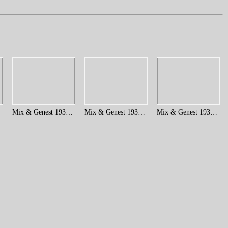
7)
Mix & Genest 1935 (11)
Mix & Genest 1935 (10)
Mix & Genest 1935 (5)