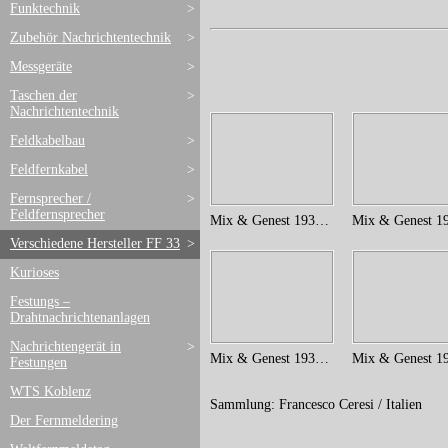
Funktechnik
>
Zubehör Nachrichtentechnik
>
Messgeräte
>
Taschen der
>
Nachrichtentechnik
Feldkabelbau
>
Feldfernkabel
>
Fernsprecher /
>
Feldfernsprecher
Mix & Genest 1935 (12)
Verschiedene Hersteller FF 33
>
Kurioses
Festungs –
Drahtnachrichtenanlagen
Nachrichtengerät in
>
Mix & Genest 1935 (1)
Festungen
WTS Koblenz
Sammlung: Francesco Ceresi / Italien
Der Fernmeldering