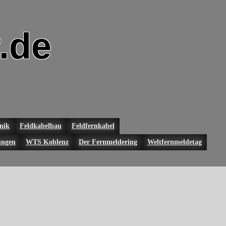
.de
nik
Feldkabelbau
Feldfernkabel
ungen
WTS Koblenz
Der Fernmeldering
Weltfernmeldetag