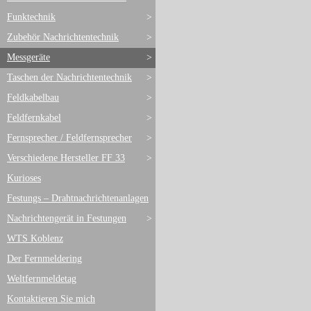
Funktechnik
>
Zubehör Nachrichtentechnik
>
Messgeräte
>
Taschen der Nachrichtentechnik
>
Feldkabelbau
>
Feldfernkabel
>
Fernsprecher / Feldfernsprecher
>
Verschiedene Hersteller FF 33
>
Kurioses
Festungs – Drahtnachrichtenanlagen
Nachrichtengerät in Festungen
>
WTS Koblenz
Der Fernmeldering
Weltfernmeldetag
Kontaktieren Sie mich