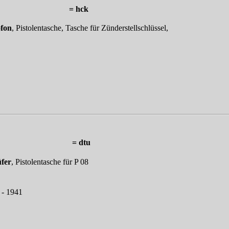
Berlin = hck
ofon
, Pistolentasche, Tasche für Zünderstellschlüssel,
o, Ohrdruf = dtu
fer
, Pistolentasche für P 08
- 1941