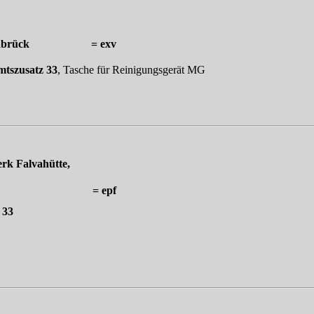
, Osnabrück = exv
mtszusatz 33
, Tasche für Reinigungsgerät MG
rk Falvahütte,
witz = epf
 33