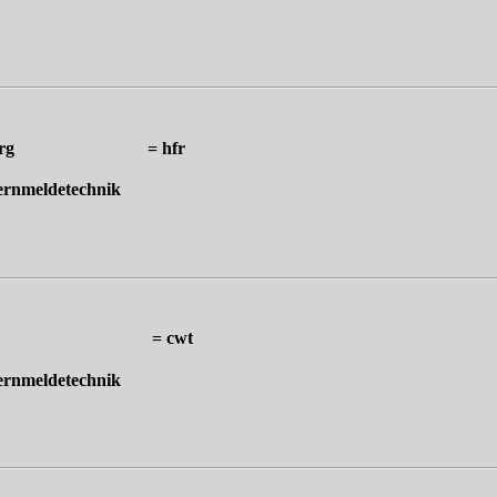
g, Hamburg = hfr
ernmeldetechnik
al-Barmen = cwt
ernmeldetechnik