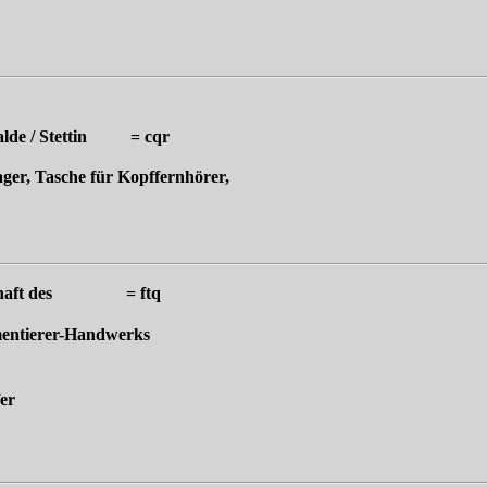
alde / Stettin = cqr
ger, Tasche für Kopffernhörer,
enschaft des = ftq
amentierer-Handwerks
er