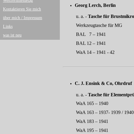
Weltfernmeldetag
Georg Lerch, 
Kontaktieren Sie mich
u. a. -
Tasche für Brustmikr
über mich / Impressum
Werkzeugtasche für MG
Links
BAL 7 – 1941
was ist neu
BAL 12 – 1941
WaA 14 – 1941 - 42
C. J. Ensink & C
u. a. -
Tasche für Elementprü
WaA 165 – 1940
WaA 163 – 1937- 1939 / 1940 
WaA 183 – 1941
WaA 195 – 1941