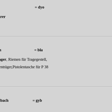
m a. Donau = dyo
rer
, Bautzen = bla
ager
, Riemen für Tragegestell,
äger,Pistolentasche für P 38
, Offenbach = gyb