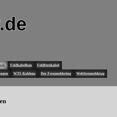
.de
nik
Feldkabelbau
Feldfernkabel
ungen
WTS Koblenz
Der Fernmeldering
Weltfernmeldetag
hen