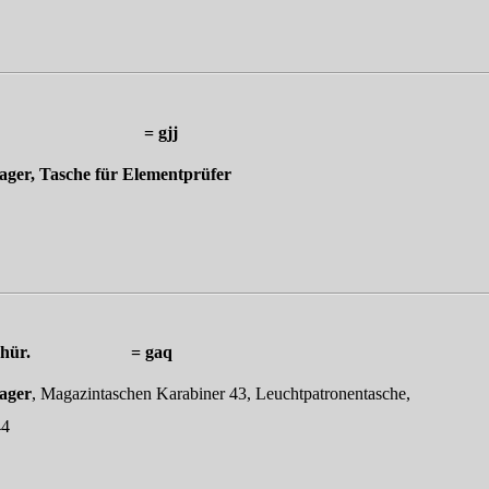
Offenbach = gjj
ager, Tasche für Elementprüfer
hausen/Thür.
= gaq
ager
, Magazintaschen Karabiner 43, Leuchtpatronentasche,
44