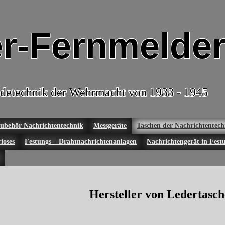
r-Fernmelder
detechnik der Wehrmacht von 1933 - 1945
ubehör Nachrichtentechnik
Messgeräte
Taschen der Nachrichtentech
ioses
Festungs – Drahtnachrichtenanlagen
Nachrichtengerät in Fest
Hersteller von Ledertasc