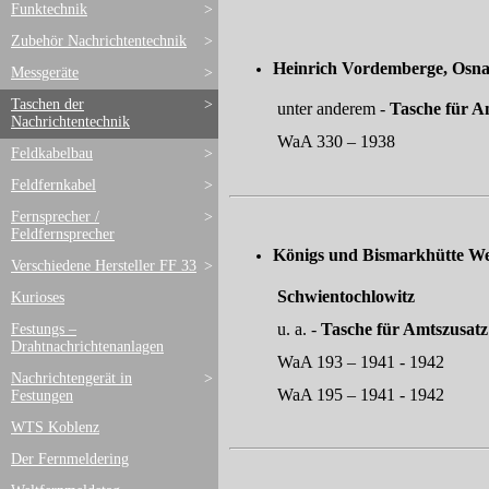
Funktechnik
>
Zubehör Nachrichtentechnik
>
Heinrich Vordemberge
Messgeräte
>
Taschen der
>
unter
anderem
-
Tasche für A
Nachrichtentechnik
WaA 330 – 1938
Feldkabelbau
>
Feldfernkabel
>
Fernsprecher /
>
Feldfernsprecher
Königs und Bismarkhütte We
Verschiedene Hersteller FF 33
>
Schwientochlo
Kurioses
u. a. -
Tasche für Amtszusatz
Festungs –
Drahtnachrichtenanlagen
WaA 193 – 1941 - 1942
Nachrichtengerät in
>
WaA 195 – 1941 - 1942
Festungen
WTS Koblenz
Der Fernmeldering