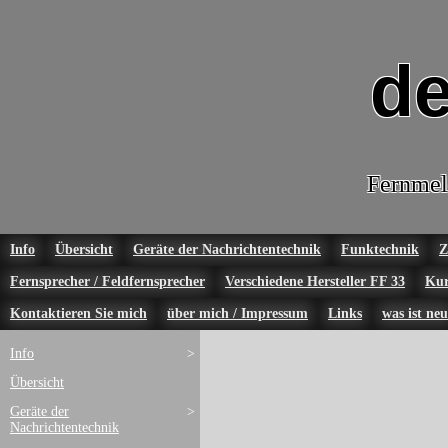
de
Fernmel
Info
Übersicht
Geräte der Nachrichtentechnik
Funktechnik
Z
Fernsprecher / Feldfernsprecher
Verschiedene Hersteller FF 33
Kur
Kontaktieren Sie mich
über mich / Impressum
Links
was ist neu
Info
>
Übersicht
Geräte der
>
Nachrichtentechnik