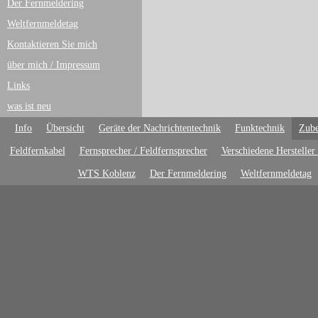
Der Fernmeldering
Weltfernmeldetag
Kontaktieren Sie mich
über mich / Impressum
Links
was ist neu
Info
Übersicht
Geräte der Nachrichtentechnik
Funktechnik
Zube
Feldfernkabel
Fernsprecher / Feldfernsprecher
Verschiedene Hersteller
WTS Koblenz
Der Fernmeldering
Weltfernmeldetag