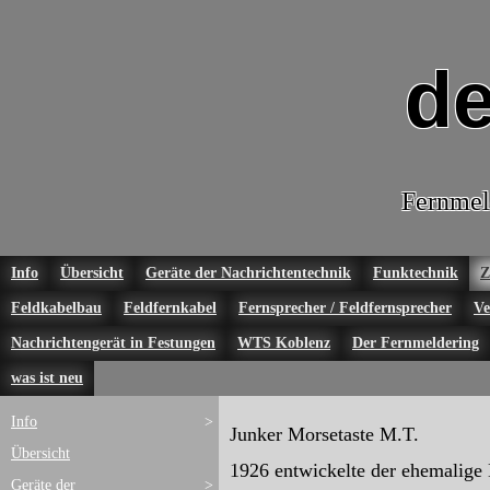
de
Fernmel
Info
Übersicht
Geräte der Nachrichtentechnik
Funktechnik
Z
Feldkabelbau
Feldfernkabel
Fernsprecher / Feldfernsprecher
Ve
Nachrichtengerät in Festungen
WTS Koblenz
Der Fernmeldering
was ist neu
Info
>
Junker Morsetaste M.T.
Übersicht
1926 entwickelte der ehemalige 
Geräte der
>