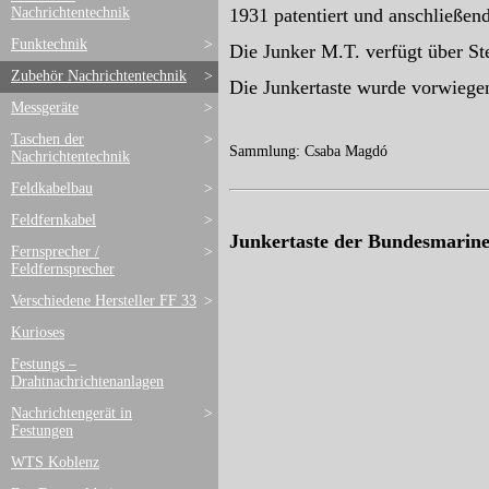
Nachrichtentechnik
1931 patentiert und anschließend
Funktechnik
>
Die Junker M.T. verfügt über St
Zubehör Nachrichtentechnik
>
Die Junkertaste wurde vorwiege
Messgeräte
>
Taschen der
>
Sammlung: Csaba Magdó
Nachrichtentechnik
Feldkabelbau
>
Feldfernkabel
>
Junkertaste der Bundesmarine
Fernsprecher /
>
Feldfernsprecher
Verschiedene Hersteller FF 33
>
Kurioses
Festungs –
Drahtnachrichtenanlagen
Nachrichtengerät in
>
Festungen
WTS Koblenz