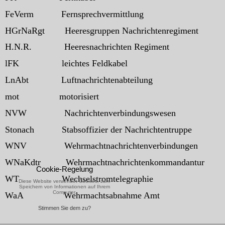
FeVerm
Fernsprechvermittlung
HGrNaRgt
Heeresgruppen Nachrichtenregiment
H.N.R.
Heeresnachrichten Regiment
lFK
leichtes Feldkabel
LnAbt
Luftnachrichtenabteilung
mot
motorisiert
NVW
Nachrichtenverbindungswesen
Stonach
Stabsoffizier der Nachrichtentruppe
WNV
Wehrmachtnachrichtenverbindungen
WNaKdtr
Wehrmachtnachrichtenkommandantur
Cookie-Regelung
WT
Wechselstromtelegraphie
Diese Website verwendet Cookies, zum
Speichern von Informationen auf Ihrem
Computer.
WaA
Wehrmachtsabnahme Amt
Stimmen Sie dem zu?