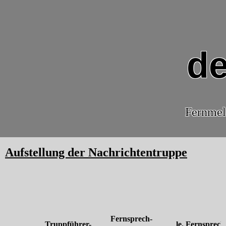
de
Fernmel
Aufstellung der Nachrichtentruppe
Fernsprech-
Truppführer-
le. Fernsprech