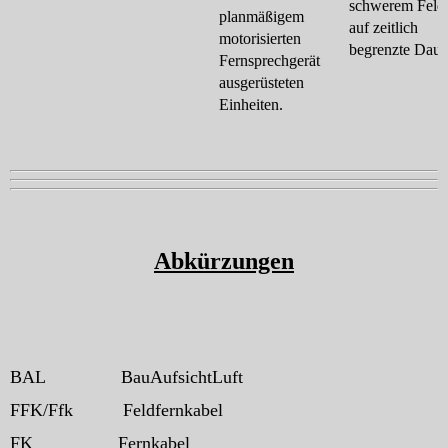
schwerem Feld
planmäßigem
auf zeitlich
motorisierten
begrenzte Daue
Fernsprechgerät
ausgerüsteten
Einheiten.
Abkürzungen
BAL
BauAufsichtLuft
FFK/Ffk
Feldfernkabel
FK
Fernkabel