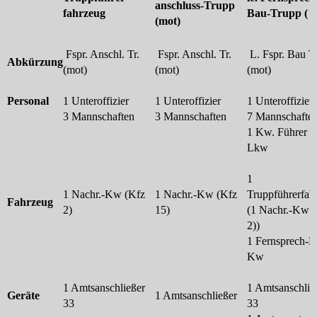
anschluss-Trupp
fahrzeug
Bau-Trupp ( m
(mot)
Fspr. Anschl. Tr.
Fspr. Anschl. Tr.
L. Fspr. Bau Tr
Abkürzung
(mot)
(mot)
(mot)
Personal
1 Unteroffizier
1 Unteroffizier
1 Unteroffizier
3 Mannschaften
3 Mannschaften
7 Mannschafte
1 Kw. Führer f.
Lkw
1
1 Nachr.-Kw (Kfz
1 Nachr.-Kw (Kfz
Truppführerfah
Fahrzeug
2)
15)
(1 Nachr.-Kw 
2))
1 Fernsprech-B
Kw
1 Amtsanschließer
1 Amtsanschlie
Geräte
1 Amtsanschließer
33
33