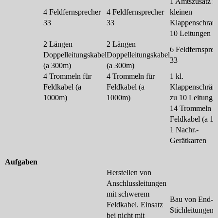
1 Amtszusatz 
4 Feldfernsprecher
4 Feldfernsprecher
kleinen
33
33
Klappenschran
10 Leitungen
2 Längen
2 Längen
6 Feldfernsprec
Doppelleitungskabel
Doppelleitungskabel
33
(a 300m)
(a 300m)
4 Trommeln für
4 Trommeln für
1 kl.
Feldkabel (a
Feldkabel (a
Klappenschrän
1000m)
1000m)
zu 10 Leitunge
14 Trommeln f
Feldkabel (a 1
1 Nachr.-
Gerätkarren
Aufgaben
Herstellen von
Anschlussleitungen
mit schwerem
Bau von End- 
Feldkabel. Einsatz
Stichleitungen 
bei nicht mit