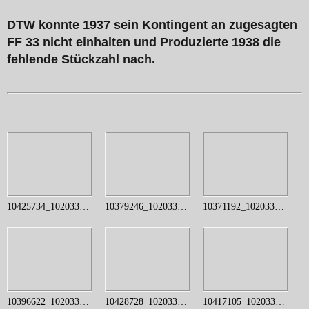
DTW konnte 1937 sein Kontingent an zugesagten
FF 33 nicht einhalten und Produzierte 1938 die
fehlende Stückzahl nach.
10425734_10203374024966703_593030575_n
10379246_10203373136824500_1753532198_n
10371192_10203373536394489_1045077968_o
10396622_10203373493073406_498404423_n - Kopie
10428728_10203373850562343_1799509862_n
10417105_10203374198811049_1723328819_n