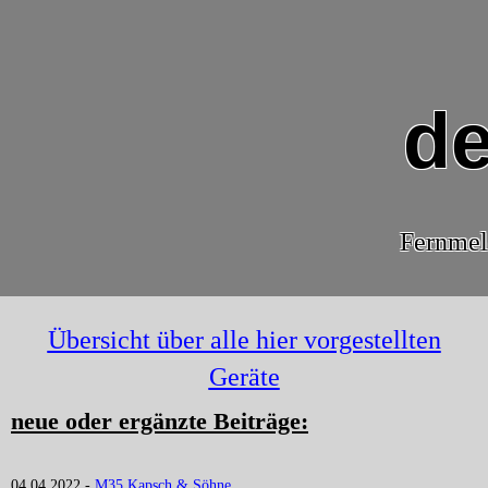
de
Fernmel
Übersicht über alle hier vorgestellten
Geräte
neue oder ergänzte Beiträge:
04.04.2022 -
M35 Kapsch & Söhne