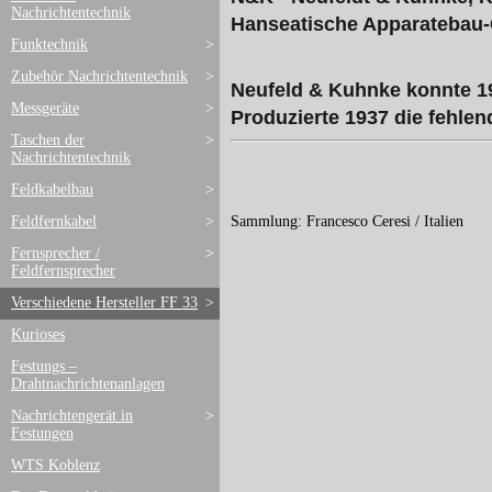
Nachrichtentechnik
Hanseatische Apparatebau-
Funktechnik
>
Zubehör Nachrichtentechnik
>
Neufeld & Kuhnke konnte 19
Messgeräte
>
Produzierte 1937 die fehlen
Taschen der
>
Nachrichtentechnik
Feldkabelbau
>
Sammlung: Francesco Ceresi / Italien
Feldfernkabel
>
Fernsprecher /
>
Feldfernsprecher
Verschiedene Hersteller FF 33
>
Kurioses
Festungs –
Drahtnachrichtenanlagen
Nachrichtengerät in
>
Festungen
WTS Koblenz