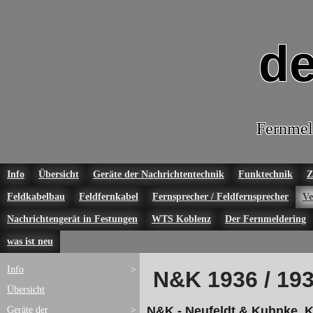
de
Fernmel
Info
Übersicht
Geräte der Nachrichtentechnik
Funktechnik
Z
Feldkabelbau
Feldfernkabel
Fernsprecher / Feldfernsprecher
Ve
Nachrichtengerät in Festungen
WTS Koblenz
Der Fernmeldering
was ist neu
Info
>
N&K 1936 / 19
Übersicht
N&K - Neufeldt & Kuhnke, K
Geräte der
>