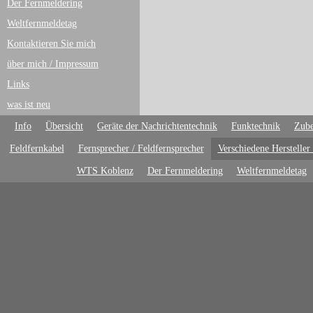
Der Fernmeldering
Weltfernmeldetag
Kontaktieren Sie mich
über mich / Impressum
Links
was ist neu
Info
Übersicht
Geräte der Nachrichtentechnik
Funktechnik
Zube
Feldfernkabel
Fernsprecher / Feldfernsprecher
Verschiedene Hersteller
WTS Koblenz
Der Fernmeldering
Weltfernmeldetag