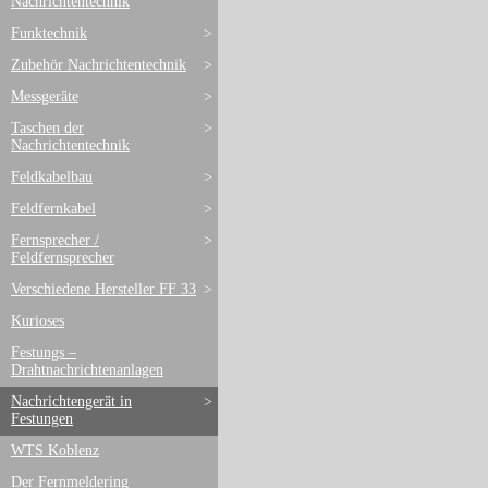
Nachrichtentechnik
Funktechnik
>
Zubehör Nachrichtentechnik
>
Messgeräte
>
Taschen der
>
Nachrichtentechnik
Feldkabelbau
>
Feldfernkabel
>
Fernsprecher /
>
Feldfernsprecher
Verschiedene Hersteller FF 33
>
Kurioses
Festungs –
Drahtnachrichtenanlagen
Nachrichtengerät in
>
Festungen
WTS Koblenz
Der Fernmeldering