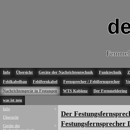
de
Fernmel
Info
Übersicht
Geräte der Nachrichtentechnik
Funktechnik
Z
Feldkabelbau
Feldfernkabel
Fernsprecher / Feldfernsprecher
Ve
Nachrichtengerät in Festungen
WTS Koblenz
Der Fernmeldering
was ist neu
Info
>
Der Festungsfernsprec
Übersicht
Festungsfernsprecher 
Geräte der
>