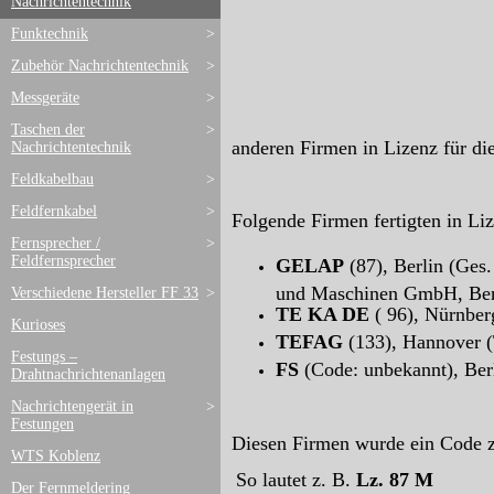
Nachrichtentechnik
Funktechnik
>
Zubehör Nachrichtentechnik
>
Messgeräte
>
Taschen der
>
anderen Firmen in Lizenz für di
Nachrichtentechnik
Feldkabelbau
>
Feldfernkabel
>
Folgende Firmen fertigten in Li
Fernsprecher /
>
Feldfernsprecher
GELAP
(87), Berlin (Ges
und Maschinen GmbH, Ber
Verschiedene Hersteller FF 33
>
TE KA DE
( 96), Nürnber
Kurioses
TEFAG
(133), Hannover (
Festungs –
FS
(Code: unbekannt), Ber
Drahtnachrichtenanlagen
Nachrichtengerät in
>
Festungen
Diesen Firmen wurde ein Code z
WTS Koblenz
So lautet z. B.
Lz. 87 M
Der Fernmeldering