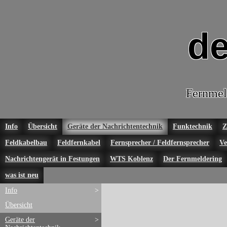
de
Fernmel
Info
Übersicht
Geräte der Nachrichtentechnik
Funktechnik
Z
Feldkabelbau
Feldfernkabel
Fernsprecher / Feldfernsprecher
Ve
Nachrichtengerät in Festungen
WTS Koblenz
Der Fernmeldering
was ist neu
Info
>
Übersicht
Geräte der
>