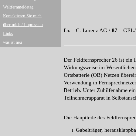
Weltfernmeldetag
Kontaktieren Sie mich
über mich / Impressum
Lz
= C. Lorenz AG /
87
= GELAP
Links
was ist neu
Der Feldfernsprecher 26 ist ein 
Wirkungsweise im Wesentlichen 
Ortsbatterie (OB) Netzen überein
Verwendung in Fernsprechnetzen 
Betrieb. Unter Zuhilfenahme ei
Teilnehmerapparat in Selbstans
Die Hauptteile des Feldfernsprec
Gabelträger, herausklappba