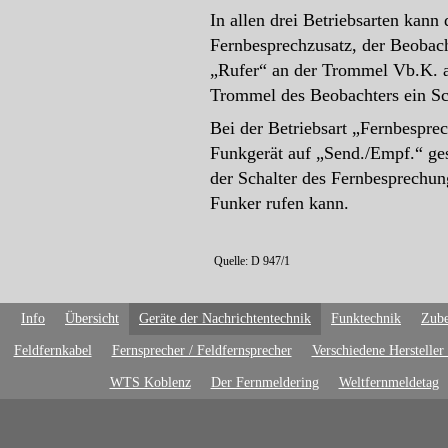
In allen drei Betriebsarten kan
Fernbesprechzusatz, der Beobac
„Rufer“ an der Trommel Vb.K. an
Trommel des Beobachters ein Sc
Bei der Betriebsart „Fernbespr
Funkgerät auf „Send./Empf.“ gesc
der Schalter des Fernbesprechun
Funker rufen kann.
Quelle: D 947/1
Info
Übersicht
Geräte der Nachrichtentechnik
Funktechnik
Zube
Feldfernkabel
Fernsprecher / Feldfernsprecher
Verschiedene Hersteller
WTS Koblenz
Der Fernmeldering
Weltfernmeldetag