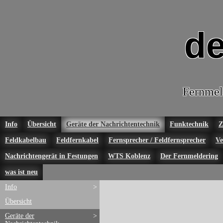
de
Fernmel
Info
Übersicht
Geräte der Nachrichtentechnik
Funktechnik
Z
Feldkabelbau
Feldfernkabel
Fernsprecher / Feldfernsprecher
Ve
Nachrichtengerät in Festungen
WTS Koblenz
Der Fernmeldering
was ist neu
Info
>
Übersicht
Geräte der
>