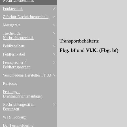
Nachrichtentechnik
Funktechnik
>
Zubehör Nachrichtentechnik
>
Messgeräte
>
Taschen der
>
Nachrichtentechnik
Transportbehältern:
Feldkabelbau
>
Fbg. bf
und
Vl.K. (Fbg. bf)
Feldfernkabel
>
Fernsprecher /
>
Feldfernsprecher
Verschiedene Hersteller FF 33
>
Kurioses
Festungs –
Drahtnachrichtenanlagen
Nachrichtengerät in
>
Festungen
WTS Koblenz
Der Fernmeldering