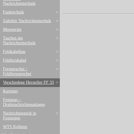
Nachrichtentechnik
Funktechnik
>
Zubehör Nachrichtentechnik
>
Messgeräte
>
Taschen der
>
Nachrichtentechnik
Feldkabelbau
>
Feldfernkabel
>
Fernsprecher /
>
Feldfernsprecher
Verschiedene Hersteller FF 33
>
Kurioses
Festungs –
Drahtnachrichtenanlagen
Nachrichtengerät in
>
Festungen
WTS Koblenz