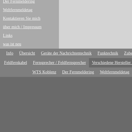
Der Fernmeldering
Weltfernmeldetag
Kontaktieren Sie mich
über mich / Impressum
Links
was ist neu
Info
Übersicht
Geräte der Nachrichtentechnik
Funktechnik
Zube
Feldfernkabel
Fernsprecher / Feldfernsprecher
Verschiedene Hersteller
WTS Koblenz
Der Fernmeldering
Weltfernmeldetag