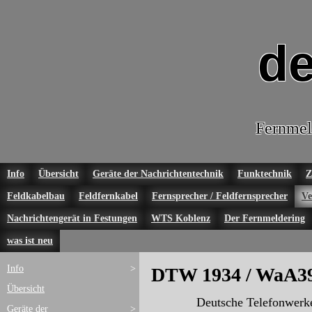
de
Fernmel
Info
Übersicht
Geräte der Nachrichtentechnik
Funktechnik
Z
Feldkabelbau
Feldfernkabel
Fernsprecher / Feldfernsprecher
Ve
Nachrichtengerät in Festungen
WTS Koblenz
Der Fernmeldering
was ist neu
Info
>
DTW 1934 / WaA3
Übersicht
Deutsche Telefonwerke
Geräte der
>