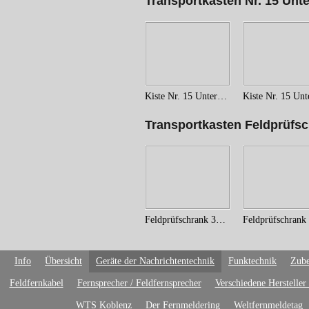
Transportkasten Nr. 15 Unte
Kiste Nr. 15 Untersatz C (1)
Transportkasten Feldprüfsc
Feldprüfschrank 35 (3)
Info
Übersicht
Geräte der Nachrichtentechnik
Funktechnik
Zube
Feldfernkabel
Fernsprecher / Feldfernsprecher
Verschiedene Hersteller
WTS Koblenz
Der Fernmeldering
Weltfernmeldetag