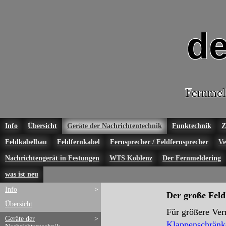
de
Fernmel
Info
Übersicht
Geräte der Nachrichtentechnik
Funktechnik
Z
Feldkabelbau
Feldfernkabel
Fernsprecher / Feldfernsprecher
Ve
Nachrichtengerät in Festungen
WTS Koblenz
Der Fernmeldering
was ist neu
Info
>
Der große Feld
Übersicht
Für größere Ver
Geräte der
>
Klappenschränk