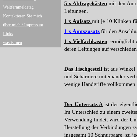
5 x Abfragekästen
mit den Anru
Weltfernmeldetag
Leitungen.
Kontaktieren Sie mich
1 x Aufsatz
mit je 10 Klinken 
über mich / Impressum
1 x Amtszusatz
für den Anschlu
Links
1 x Vielfachkasten
ermöglicht d
was ist neu
deren Leitungen auf verschieden
Das Tischgestell
ist aus Winkel
und Scharniere miteinander verbu
wenige Handgriffe vollkommen
Der Untersatz A
ist der eigentl
Im Unterschied zu einem zweiten
Verwendung findet, wird der Unte
Herstellung der Verbindungen z
insgesamt 10 Schnurpaare. zu je