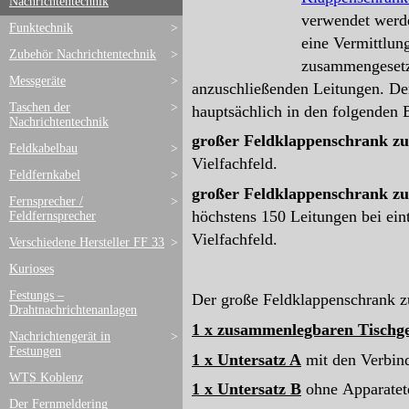
Nachrichtentechnik
verwendet werde
Funktechnik
>
eine Vermittlun
Zubehör Nachrichtentechnik
>
zusammengesetzt
Messgeräte
>
anzuschließenden Leitungen. Der
Taschen der
>
hauptsächlich in den folgende
Nachrichtentechnik
großer Feldklappenschrank zu
Feldkabelbau
>
Vielfachfeld.
Feldfernkabel
>
großer Feldklappenschrank zu 
Fernsprecher /
>
höchstens 150 Leitungen bei ein
Feldfernsprecher
Vielfachfeld.
Verschiedene Hersteller FF 33
>
Kurioses
Festungs –
Der große Feldklappenschrank z
Drahtnachrichtenanlagen
1 x zusammenlegbaren Tischge
Nachrichtengerät in
>
Festungen
1 x Untersatz A
mit den Verbin
WTS Koblenz
1 x Untersatz B
ohne
Apparatet
Der Fernmeldering